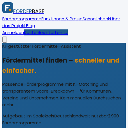
FÖRDER
BASE
Förderprogramme
Funktionen & Preise
Schnellcheck
Über
das Projekt
Blog
Anmelden
Kostenlos starten →
KI-gestützter Fördermittel-Assistent
Fördermittel finden –
schneller und
einfacher.
Passende Förderprogramme mit KI-Matching und
transparentem Score-Breakdown – für Kommunen,
Vereine und Unternehmen. Kein manuelles Durchsuchen
mehr.
Aufgebaut im Saalekreis
Deutschlandweit nutzbar
2.900+
Förderprogramme